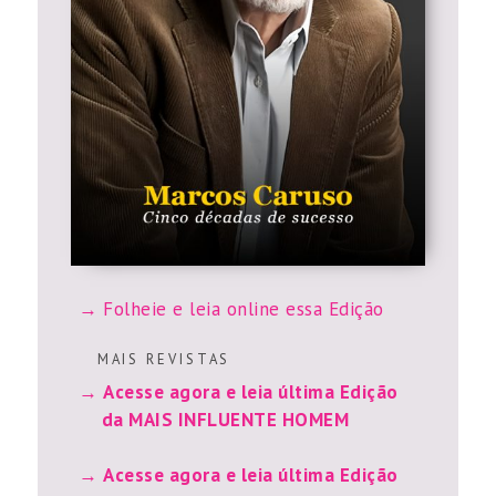
Folheie e leia online essa Edição
M A I S R E V I S T A S
Acesse agora e leia última Edição
da MAIS INFLUENTE HOMEM
Acesse agora e leia última Edição