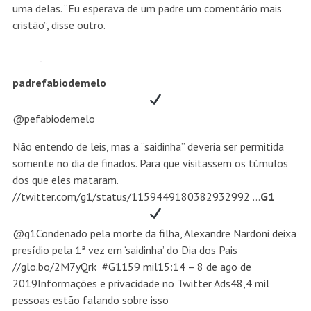
uma delas. “Eu esperava de um padre um comentário mais
cristão”, disse outro.
padrefabiodemelo
@pefabiodemelo
Não entendo de leis, mas a “saidinha” deveria ser permitida
somente no dia de finados. Para que visitassem os túmulos
dos que eles mataram.
//twitter.com/g1/status/1159449180382932992 …
G1
@g1Condenado pela morte da filha, Alexandre Nardoni deixa
presídio pela 1ª vez em ‘saidinha’ do Dia dos Pais
//glo.bo/2M7yQrk #G1
159 mil
15:14 – 8 de ago de
2019
Informações e privacidade no Twitter Ads
48,4 mil
pessoas estão falando sobre isso