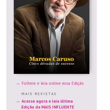
Folheie e leia online essa Edição
M A I S R E V I S T A S
Acesse agora e leia última
Edição da MAIS INFLUENTE