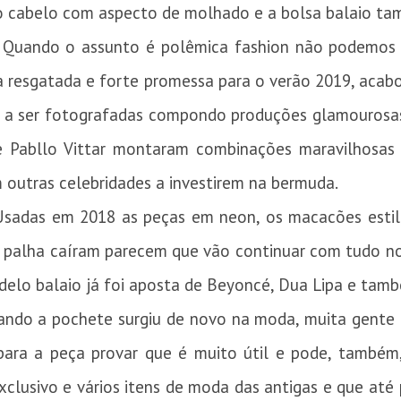
, o cabelo com aspecto de molhado e a bolsa balaio ta
: Quando o assunto é polêmica fashion não podemos 
ia resgatada e forte promessa para o verão 2019, aca
 a ser fotografadas compondo produções glamourosas
e Pabllo Vittar montaram combinações maravilhosas
outras celebridades a investirem na bermuda.
Usadas em 2018 as peças em neon, os macacões esti
de palha caíram parecem que vão continuar com tudo n
modelo balaio já foi aposta de Beyoncé, Dua Lipa e ta
ando a pochete surgiu de novo na moda, muita gente t
ara a peça provar que é muito útil e pode, também
clusivo e vários itens de moda das antigas e que at