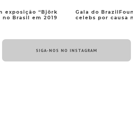
m exposição “Björk
Gala do BrazilFou
” no Brasil em 2019
celebs por causa 
SIGA-NOS NO INSTAGRAM