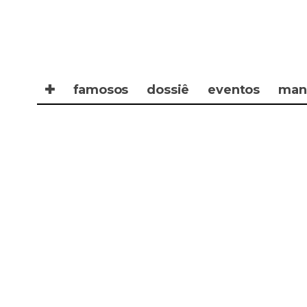
✚
famosos
dossiê
eventos
man