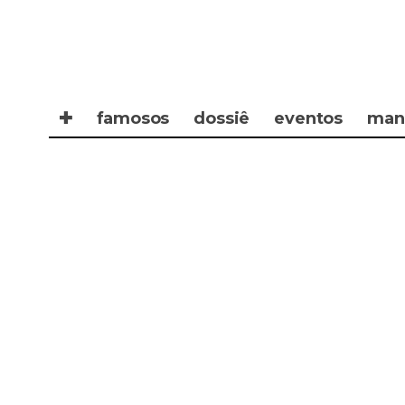
✚
famosos
dossiê
eventos
man