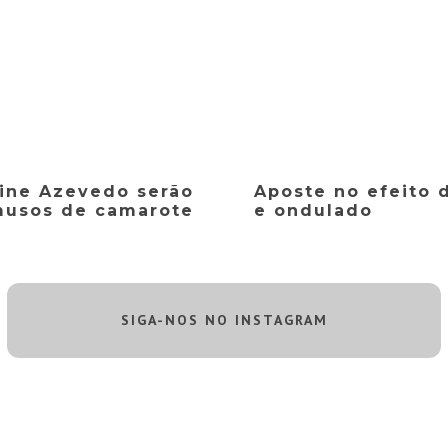
aine Azevedo serão
Aposte no efeito 
usos de camarote
e ondulado
SIGA-NOS NO INSTAGRAM