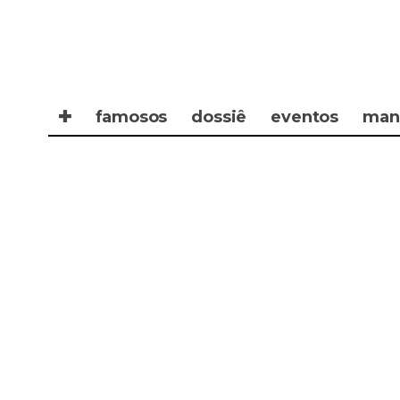
✚
famosos
dossiê
eventos
man