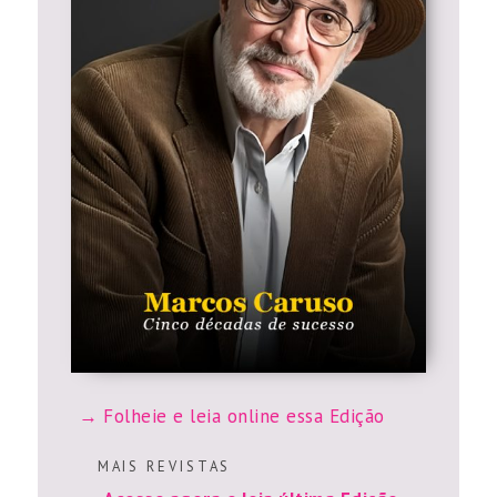
Folheie e leia online essa Edição
M A I S R E V I S T A S