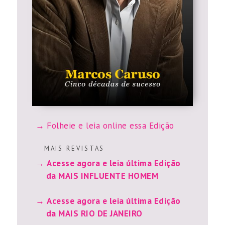
Folheie e leia online essa Edição
M A I S R E V I S T A S
Acesse agora e leia última Edição
da MAIS INFLUENTE HOMEM
Acesse agora e leia última Edição
da MAIS RIO DE JANEIRO