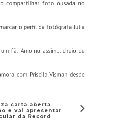
ao compartilhar foto ousada no
arcar o perfil da fotógrafa Julia
u um fã. “Amo nu assim… cheio de
namora com Priscila Visman desde
za carta aberta
bo e vai apresentar
cular da Record