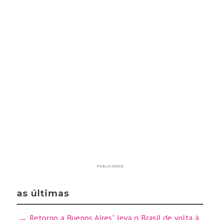
PUBLICIDADE
as últimas
Retorno a Buenos Aires” leva o Brasil de volta à