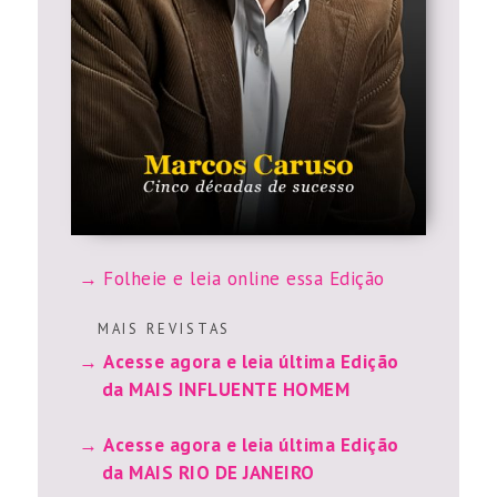
Folheie e leia online essa Edição
M A I S R E V I S T A S
Acesse agora e leia última Edição
da MAIS INFLUENTE HOMEM
Acesse agora e leia última Edição
da MAIS RIO DE JANEIRO