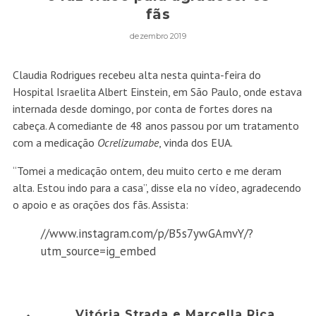
fãs
dezembro 2019
Claudia Rodrigues recebeu alta nesta quinta-feira do
Hospital Israelita Albert Einstein, em São Paulo, onde estava
internada desde domingo, por conta de fortes dores na
cabeça. A comediante de 48 anos passou por um tratamento
com a
medicação
Ocrelizumabe
, vinda dos EUA
.
“Tomei a medicação ontem, deu muito certo e me deram
alta. Estou indo para a casa”, disse ela no vídeo, agradecendo
o apoio e as orações dos fãs. Assista:
//www.instagram.com/p/B5s7ywGAmvY/?
utm_source=ig_embed
Vitória Strada e Marcella Rica