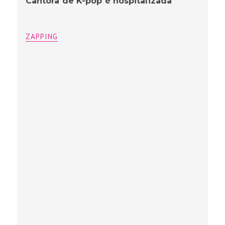
Cantora de K-pop é hospitalizada
ZAPPING