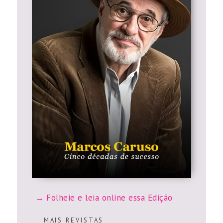
Folheie e leia online essa Edição
M A I S R E V I S T A S