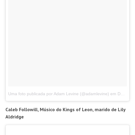
Uma foto publicada por Adam Levine (@adamlevine)
em
Dez 2, 2015 às 1:07 PST
Caleb Followill, Músico do Kings of Leon, marido de Lily
Aldridge