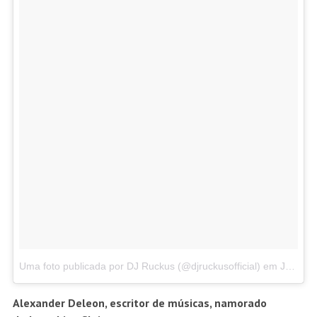
Uma foto publicada por DJ Ruckus (@djruckusofficial)
em
Jan 4, 2016 às 9:59 PST
Alexander Deleon, escritor de músicas, namorado