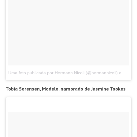
Uma foto publicada por Hermann Nicoli (@hermannicoli)
em
Nov 9
Tobia Sorensen, Modelo, namorado de Jasmine Tookes