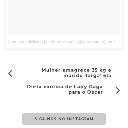
Uma foto publicada por Jared Homan (@jaredhoman)
em
Jan 1, 2016 às 5:36 PST
Mulher emagrece 35 kg e
marido ‘larga’ ela
Dieta exótica de Lady Gaga
para o Oscar
SIGA-NOS NO INSTAGRAM