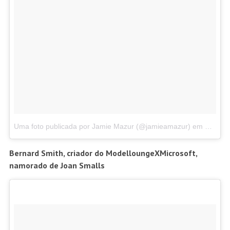
Uma foto publicada por Jamie Mazur (@jamieamazur)
em
Out 30,
B
ernard Smith, criador do ModelloungeXMicrosoft,
namorado de Joan Smalls