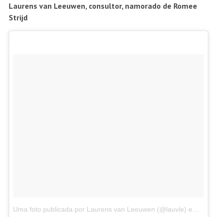
Laurens van Leeuwen, consultor, namorado de Romee
Strijd
Uma foto publicada por Laurens van Leeuwen (@lauvle)
em
Jan 1