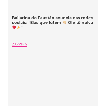
Bailarina do Faustão anuncia nas redes
sociais: “Elas que lutem
Oie tô noiva
”
ZAPPING