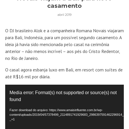
casamento
abril 2019
O DJ brasileiro Alok e a companheira Romana Novais viajaram
para Bali, Indonésia, para um possível segundo casamento. A
ideia já havia sido mencionada pelo casal na cerimônia
anterior – não menos incrível – aos pés do Cristo Redentor,
no Rio de Janeiro.
O casal agora esbanja luxo em Bali, em resort com suítes de
até R$16 mil por diária.
Tocador
Media error: Format(s) not supported or source(s) not
de
found
vídeo
Fazer download do arquivo: https://www.amaisinfluente.com.br/wp-
content/uploads/2019/04/57378499_2114891741929683_2986397591462296914_n.
_=1