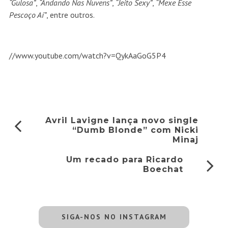
“Gulosa”
,
“Andando Nas Nuvens”
,
“Jeito Sexy”
,
“Mexe Esse
Pescoço Aí”
, entre outros.
//www.youtube.com/watch?v=QykAaGoG5P4
Avril Lavigne lança novo single
“Dumb Blonde” com Nicki
Minaj
Um recado para Ricardo
Boechat
SIGA-NOS NO INSTAGRAM