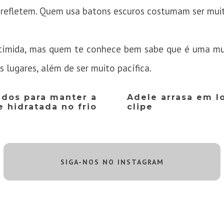
s refletem. Quem usa batons escuros costumam ser muit
 tímida, mas quem te conhece bem sabe que é uma mu
s lugares, além de ser muito pacífica.
ados para manter a
Adele arrasa em l
e hidratada no frio
clipe
SIGA-NOS NO INSTAGRAM