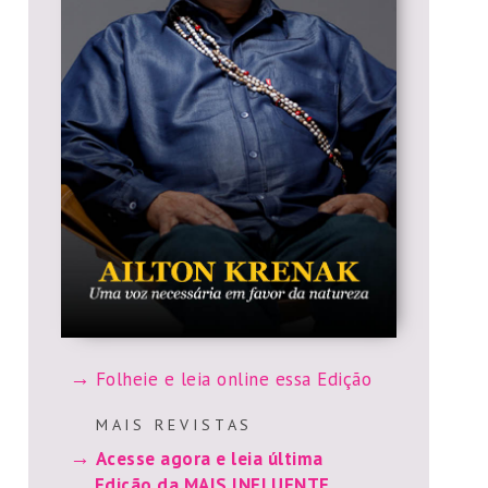
Folheie e leia online essa Edição
M A I S R E V I S T A S
Acesse agora e leia última
Edição da MAIS INFLUENTE