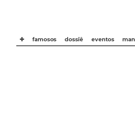
✚
famosos
dossiê
eventos
man