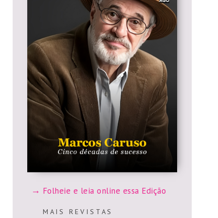
Folheie e leia online essa Edição
M A I S R E V I S T A S