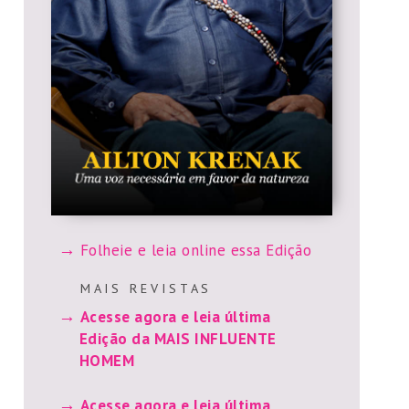
Folheie e leia online essa Edição
M A I S R E V I S T A S
Acesse agora e leia última
Edição da MAIS INFLUENTE
HOMEM
Acesse agora e leia última