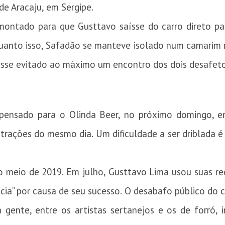
 de Aracaju, em Sergipe.
montado para que Gusttavo saísse do carro direto par
quanto isso, Safadão se manteve isolado num camarim 
fosse evitado ao máximo um encontro dos dois desafeto
ensado para o Olinda Beer, no próximo domingo, e
trações do mesmo dia. Um dificuldade a ser driblada 
 meio de 2019. Em julho, Gusttavo Lima usou suas red
ia” por causa de seu sucesso. O desabafo público do ca
gente, entre os artistas sertanejos e os de forró, 