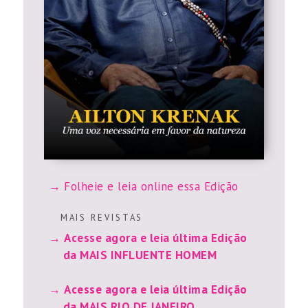
Folheie e leia online essa Edição
M A I S R E V I S T A S
Acesse agora e leia última Edição
da MAIS INFLUENTE HOMEM
Acesse agora e leia última Edição
da MAIS RIO DE JANEIRO