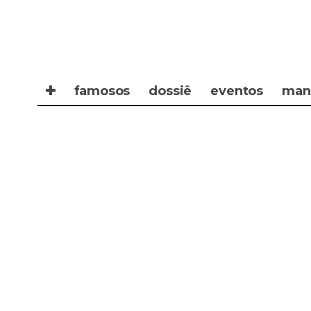
✚
famosos
dossiê
eventos
man