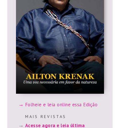
Folheie e leia online essa Edição
M A I S R E V I S T A S
Acesse agora e leia última