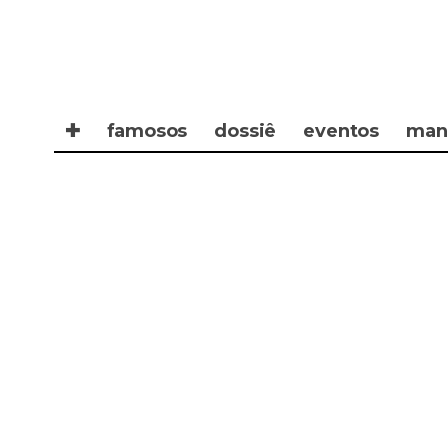
✚
famosos
dossiê
eventos
man