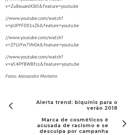
v=ZuBeuanJKB0&feature=youtu.be
//www.youtube.com/watch?
v=pUPfF0X1sZk&feature=youtu.be
//www.youtube.com/watch?
v=ZfLVfw7Vh0A&feature=youtu.be
//www.youtube.com/watch?
v=a54PfBWBfcs&feature=youtu.be
Fotos: Alessandro Monteiro
Alerta trend: biquínis para o
verão 2018
Marca de cosméticos é
acusada de racismo e se
desculpa por campanha