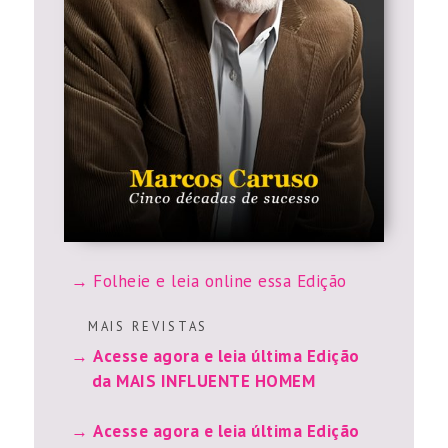
Folheie e leia online essa Edição
M A I S R E V I S T A S
Acesse agora e leia última Edição
da MAIS INFLUENTE HOMEM
Acesse agora e leia última Edição