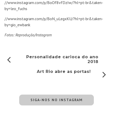
//www.instagram.com/p/BoOf8vfDzIw/?hl=pt-br&taken-
by=leo_fuchs
//www.instagram.com/p/BoN_uLegxKU/?hl=pt-br&taken-
by=gio_ewbank
Fotos: Reprodução/Instagram
Personalidade carioca do ano
2018
Art Rio abre as portas!
SIGA-NOS NO INSTAGRAM