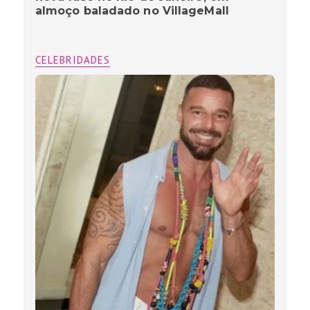
almoço baladado no VillageMall
CELEBRIDADES