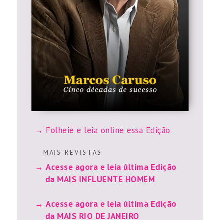
Folheie e leia online essa Edição
M A I S R E V I S T A S
Acesse agora e leia última Edição
da MAIS INFLUENTE HOMEM
Acesse agora e leia última Edição
da MAIS RIO DE JANEIRO