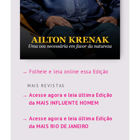
Folheie e leia online essa Edição
M A I S R E V I S T A S
Acesse agora e leia última Edição
da MAIS INFLUENTE HOMEM
Acesse agora e leia última Edição
da MAIS RIO DE JANEIRO