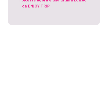
Acesse agora e leia última Edição
da ENJOY TRIP