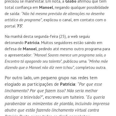
precisou se manifestar. Em nota, a
Globo
afirmou que tem
total confiança em
Manoel
, negando qualquer possibilidade
de saída:
“Não há mesmo previsão de alterações no desenho
artístico do programa”
, explicou o canal, em contato com o
portal
‘F5’
.
Na manhã desta segunda-feira (25), a web seguiu
detonando
Patrícia
. Muitos seguidores estão saindo em
defesa de
Manoel
, pedindo até mesmo outro programa para
o apresentador:
“Manoel Soares merece um programa solo, o
Encontro tá apagando seu talento”
, publicou uma.
“Minha mãe
dizendo que o Manoel não diz nem tchau”
, completou outra.
Por outro lado, um pequeno grupo nas redes tem
elogiado as participações de
Patrícia
:
“Por que esse
linchamento? Por que fazem isso? Não seria melhor
desligar a televisão?”
, escreveu um tuiteiro.
“Eu queria
parabenizar os mimizentos de plantão, incluindo imprensa
abutre que estão fazendo linchamento virtual contra