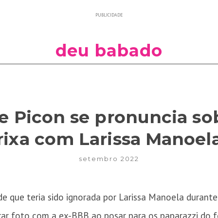
PUBLICIDADE
deu babado
de Picon se pronuncia so
rixa com Larissa Manoel
setembro 2022
e que teria sido ignorada por Larissa Manoela durante o
rar foto com a ex-BBB ao posar para os paparazzi do fe