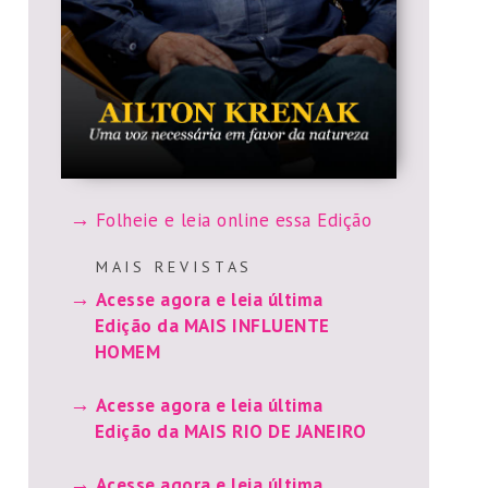
Folheie e leia online essa Edição
M A I S R E V I S T A S
Acesse agora e leia última
Edição da MAIS INFLUENTE
HOMEM
Acesse agora e leia última
Edição da MAIS RIO DE JANEIRO
Acesse agora e leia última