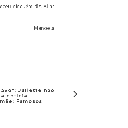
ceu ninguém diz. Aliás
oela
 avó”; Juliette não
a notícia
 mãe; Famosos