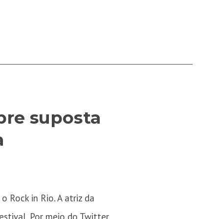
bre suposta
a
 Rock in Rio. A atriz da
stival. Por meio do Twitter,