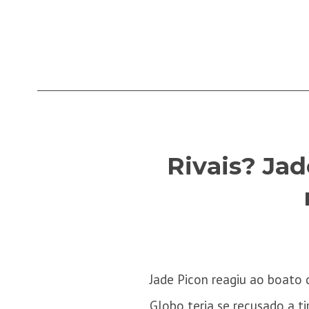
Rivais? Ja
Jade Picon reagiu ao boato d
Globo teria se recusado a ti