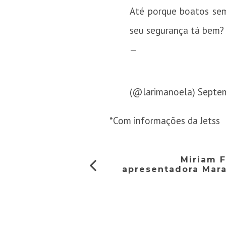
Até porque boatos sem
seu segurança tá bem?
— L
(@larimanoela)
Septem
*Com informações da Jetss
Miriam F
apresentadora Mara 