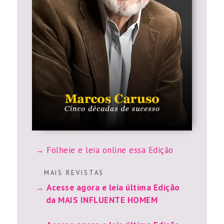
Folheie e leia online essa Edição
M A I S R E V I S T A S
Acesse agora e leia última Edição
da MAIS INFLUENTE HOMEM