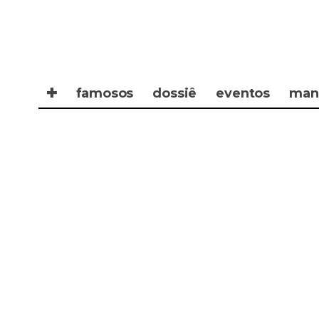
✚
famosos
dossiê
eventos
man