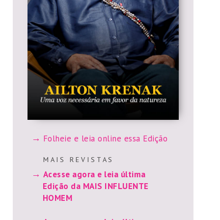
Folheie e leia online essa Edição
M A I S R E V I S T A S
Acesse agora e leia última
Edição da MAIS INFLUENTE
HOMEM