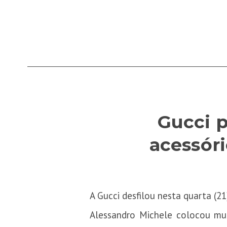
Gucci p
acessór
A Gucci desfilou nesta quarta (
Alessandro Michele colocou mui