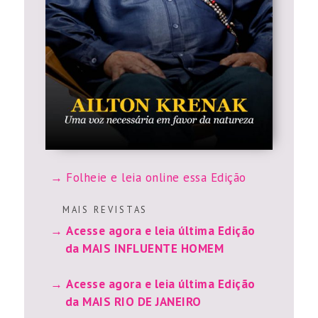
Folheie e leia online essa Edição
M A I S R E V I S T A S
Acesse agora e leia última Edição
da MAIS INFLUENTE HOMEM
Acesse agora e leia última Edição
da MAIS RIO DE JANEIRO