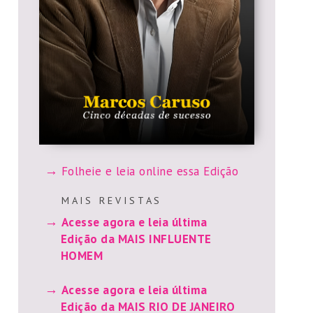
Folheie e leia online essa Edição
M A I S R E V I S T A S
Acesse agora e leia última
Edição da MAIS INFLUENTE
HOMEM
Acesse agora e leia última
Edição da MAIS RIO DE JANEIRO