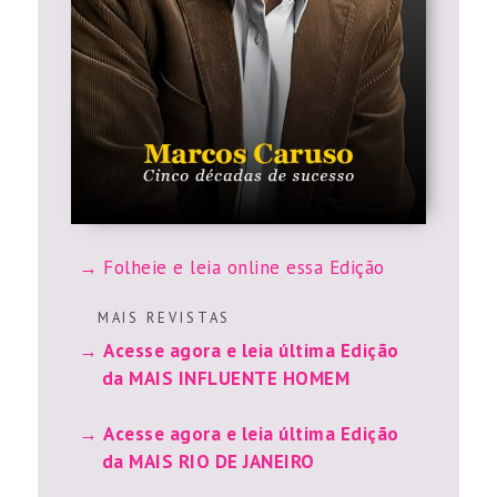
Folheie e leia online essa Edição
M A I S R E V I S T A S
Acesse agora e leia última Edição
da MAIS INFLUENTE HOMEM
Acesse agora e leia última Edição
da MAIS RIO DE JANEIRO