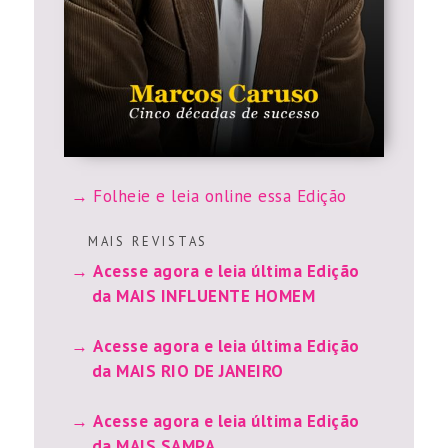
Folheie e leia online essa Edição
M A I S R E V I S T A S
Acesse agora e leia última Edição
da MAIS INFLUENTE HOMEM
Acesse agora e leia última Edição
da MAIS RIO DE JANEIRO
Acesse agora e leia última Edição
da MAIS SAMPA