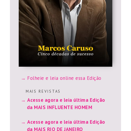
Folheie e leia online essa Edição
M A I S R E V I S T A S
Acesse agora e leia última Edição
da MAIS INFLUENTE HOMEM
Acesse agora e leia última Edição
da MAIS RIO DE JANEIRO