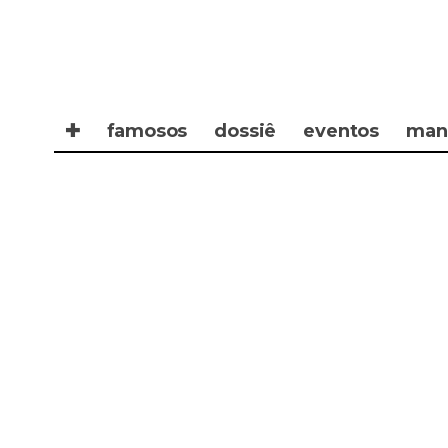
✚
famosos
dossiê
eventos
man