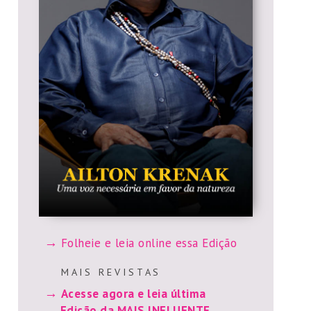
Folheie e leia online essa Edição
M A I S R E V I S T A S
Acesse agora e leia última
Edição da MAIS INFLUENTE