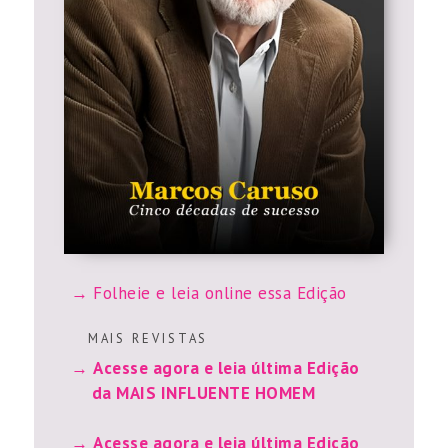
Folheie e leia online essa Edição
M A I S R E V I S T A S
Acesse agora e leia última Edição
da MAIS INFLUENTE HOMEM
Acesse agora e leia última Edição