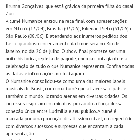
Brunna Gonçalves, que está grávida da primeira filha do casal,
Zuri.
A turnê Numanice entrou na reta final com apresentações
em Niterói (13/04), Brasília (03/05), Ribeirão Preto (31/05) e
São Paulo (08/06). E atendendo aos inúmeros pedidos dos
fãs, o grandioso encerramento da turnê será no Rio de
Janeiro, no dia 26 de julho. O show final promete ser uma
noite histórica, repleta de pagode, energia contagiante e a
celebração de tudo o que Numanice representa. Confira todas
as datas e informações no
Instagram
.
O Numanice consolidou-se como uma das maiores labels
musicais do Brasil, com uma turnê que atravessa o país, e
também o mundo, lotando arenas em diversas cidades. Os
ingressos esgotam em minutos, provando a força dessa
conexão única entre Ludmilla e seu público. A turnê é
marcada por uma produção de altíssimo nível, um repertório
com diversos sucessos e surpresas que encantam a cada
apresentação.