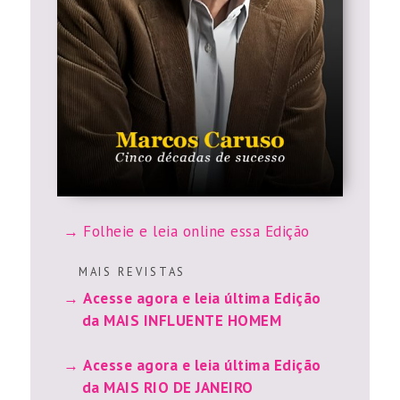
Folheie e leia online essa Edição
M A I S R E V I S T A S
Acesse agora e leia última Edição
da MAIS INFLUENTE HOMEM
Acesse agora e leia última Edição
da MAIS RIO DE JANEIRO