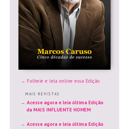
Folheie e leia online essa Edição
M A I S R E V I S T A S
Acesse agora e leia última Edição
da MAIS INFLUENTE HOMEM
Acesse agora e leia última Edição