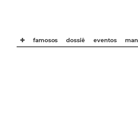
✚
famosos
dossiê
eventos
man