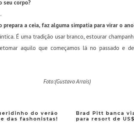
o seu corpo?
.
 prepara a ceia, faz alguma simpatia para virar o ano
ântica. É uma tradição usar branco, estourar champanhe
retomar aquilo que começamos lá no passado e d
Foto:(Gustavo Arrais)
ueridinho do verão
Brad Pitt banca 
e das fashonistas!
para resort de US$