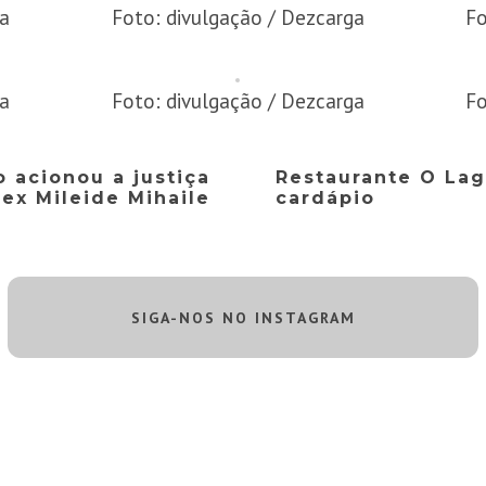
ga
Foto: divulgação / Dezcarga
Fo
ga
Foto: divulgação / Dezcarga
Fo
 acionou a justiça
Restaurante O Lag
 ex Mileide Mihaile
cardápio
SIGA-NOS NO INSTAGRAM