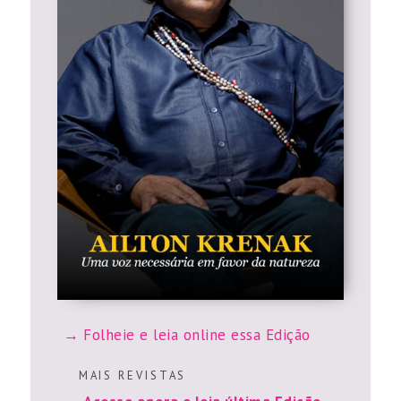
Folheie e leia online essa Edição
M A I S R E V I S T A S