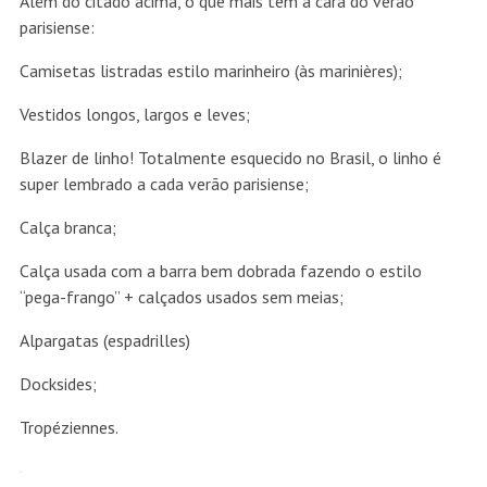
Além do citado acima, o que mais tem a cara do verão
parisiense:
Camisetas listradas estilo marinheiro (às marinières);
Vestidos longos, largos e leves;
Blazer de linho! Totalmente esquecido no Brasil, o linho é
super lembrado a cada verão parisiense;
Calça branca;
Calça usada com a barra bem dobrada fazendo o estilo
“pega-frango” + calçados usados sem meias;
Alpargatas (espadrilles)
Docksides;
Tropéziennes.