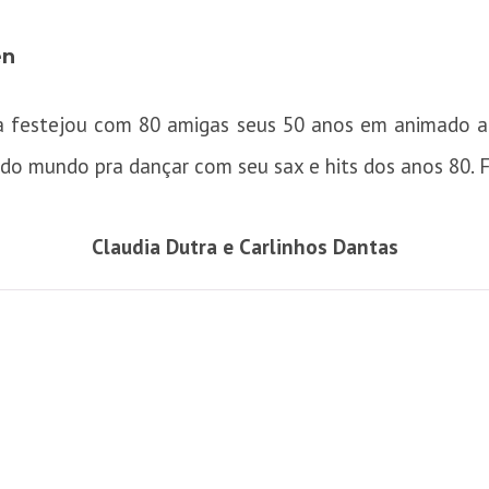
en
tra festejou com 80 amigas seus 50 anos em animado 
odo mundo pra dançar com seu sax e hits dos anos 80. 
Claudia Dutra e Carlinhos Dantas
Ana Cristina Bloise e Monika Nakamura
Claudia Dutra e Leila Esposito