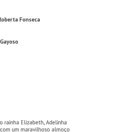
e Roberta Fonseca
a Gayoso
 rainha Elizabeth, Adelinha
, com um maravilhoso almoço