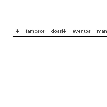
✚
famosos
dossiê
eventos
man