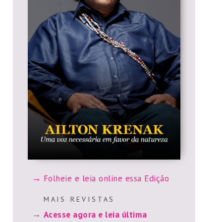
Folheie e leia online essa Edição
M A I S R E V I S T A S
Acesse agora e leia última