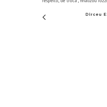
respeito, de troca”, finalizou Iozzi
Dirceu E