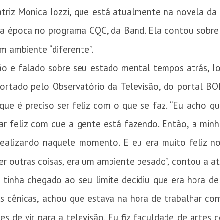
triz Monica Iozzi, que está atualmente na novela da
 sua época no programa CQC, da Band. Ela contou sobre
um ambiente “diferente”.
ão e falado sobre seu estado mental tempos atrás, Ioz
eportado pelo Observatório da Televisão, do portal B
ue é preciso ser feliz com o que se faz. “Eu acho qu
ar feliz com que a gente está fazendo. Então, a minh
realizando naquele momento. E eu era muito feliz 
 outras coisas, era um ambiente pesado”, contou a atr
inha chegado ao seu limite decidiu que era hora de 
s cênicas, achou que estava na hora de trabalhar com
es de vir para a televisão. Eu fiz faculdade de artes c