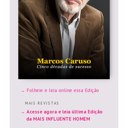
Folheie e leia online essa Edição
M A I S R E V I S T A S
Acesse agora e leia última Edição
da MAIS INFLUENTE HOMEM