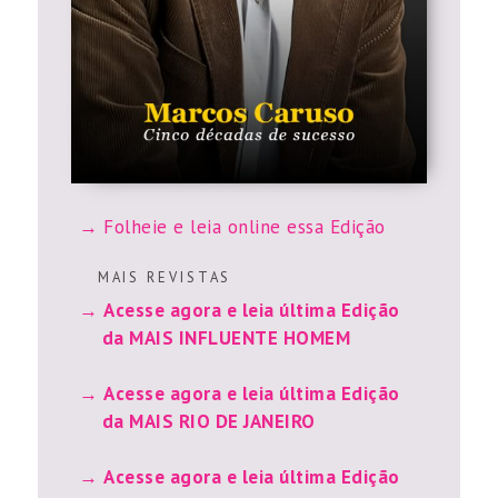
Folheie e leia online essa Edição
M A I S R E V I S T A S
Acesse agora e leia última Edição
da MAIS INFLUENTE HOMEM
Acesse agora e leia última Edição
da MAIS RIO DE JANEIRO
Acesse agora e leia última Edição