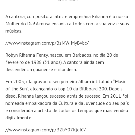
A cantora, compositora, atriz e empresária Rihanna é a nossa
Mulher do Dia! A musa encanta a todos com a sua voz e suas
músicas.
//www.instagram.com/p/BsMWIMyBvbc/
Robyn Rihanna Fenty, nasceu em Barbados, no dia 20 de
fevereiro de 1988 (31 anos). A cantora ainda tem
descendência guianense e irlandesa.
Em 2005, ela gravou o seu primeiro álbum intitulado “Music
of the Sun”, alcançando o top 10 da Billboard 200. Depois
disso, Rihanna lançou sucesso atrás de sucesso. Em 2011 foi
nomeada embaixadora da Cultura e da Juventude do seu país
e considerada a artista de todos os tempos que mais vendeu
digitalmente.
//www.instagram.com/p/BZbY07KjelC/