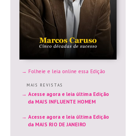
Folheie e leia online essa Edição
M A I S R E V I S T A S
Acesse agora e leia última Edição
da MAIS INFLUENTE HOMEM
Acesse agora e leia última Edição
da MAIS RIO DE JANEIRO